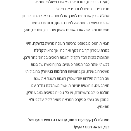
(מעל הברכיים), בגזרת איי היוצאת במשולש מחמיא
מהירכיים – פסים לרוחב יראו נפלא!
שמלה
– בין אם פסים לאורך או לרוחב – כדאי למדוד ולבחון
שגזרת השמלה מחמיאה למבנה הגוף, ודוגמת הפסים
משרתת ומדגישה את האזורים שאתן אוהבות (מותניים, חזה).
חצאית הפסים בפוסט נרכשה העונה מרשת
ברשקה
. היא
בגזרת עיפרון, קרובה לגוף וארוכה, אך נראית
קלילה
ויומיומית
בזכות הבד הקליל ודוגמת הפסים בכחול כהה ולבן.
לבשתי אותה כבר מספר פעמים, בהן חופשה של בנות
משפחה באילת, וכן בחופשת
החלומות בניו יורק
בה ביליתי
עם חברות הילדות שלי שכולן חוגגות השנה את שנת
הארבעים. זו חצאית יומיומית אשר משתלבת נהדר עם
חולצת טי לבנה/שחורה, או כל גופייה בסיסית בצבע חלק,
וכמובן עם נעלי סניקרס המראה נשאר קליל עדכני ולא
מתאמץ.
מאחלת לכן קיץ נעים ובטוח, עם הרבה נופש ורגעים של
כיף, והנאה מבגדי הקיץ!