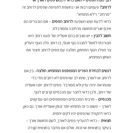
לגבי מנח הפסים – האם כדאי ללבוש פסים לאורך או
לרוחב?
פעמים רבות אני נחשפת לתפיסה שפסים לרוחב זה
"מרחיב" ו"לא מחמיא".
כדאי לדעת שיש השפעה
לרוחב הפסים
– אם הם צרים הם
אינם יוצרים תחושה מרחיבה ומסורבלת.
חשוב להבין –
יש מצבים בהם אשליה של מעט רוחב היא
מבורכת! למשל למבנה גוף אגסי, בו רוחב פלג הגוף העליון
צר מפלג הגוף התחתון, חולצה עם פסים לרוחב תיצור את
האיזון המחמיא.
דגשים לבחירת הפריט המפוספס המחמיא:
חולצה
– בין אם
לרוחב או לאורך, שימו לב שהפסים לא רחבים מדי כדי
שהמראה יהיה עדין ולא מסורבל. פסים לרוחב יתנו אשליה
של רוחב, ולכן כדאי לחבר עם מכנסיים קרובים לגוף.
מכנסיים
– מרבית המכנסיים המפוספסים הם עם קווים
לאורך – פשוט כי זה מחמיא יותר ונותן אשליית אורך. גם כאן,
כדאי להקפיד שהפסים יהיו דקים יחסית.
חצאית
– כדאי להעדיף פסים לאורך, לשם תחושת אורך –
בעיקר בחצאיות ארוכות. אולם אם מדובר בחצאית קצרה