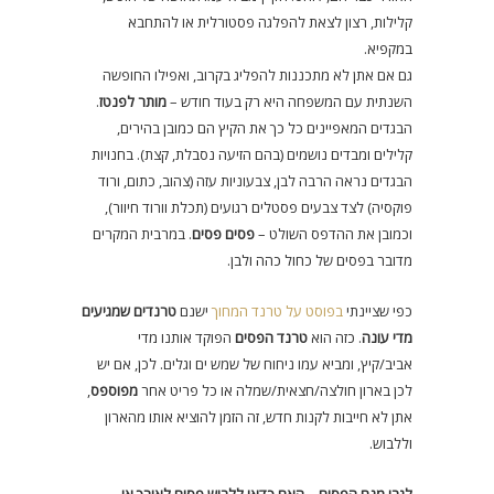
קלילות, רצון לצאת להפלגה פסטורלית או להתחבא
במקפיא.
גם אם אתן לא מתכננות להפליג בקרוב, ואפילו החופשה
השנתית עם המשפחה היא רק בעוד חודש –
מותר לפנטז
.
הבגדים המאפיינים כל כך את הקיץ הם כמובן בהירים,
קלילים ומבדים נושמים (בהם הזיעה נסבלת, קצת). בחנויות
הבגדים נראה הרבה לבן, צבעוניות עזה (צהוב, כתום, ורוד
פוקסיה) לצד צבעים פסטלים רגועים (תכלת וורוד חיוור),
וכמובן את ההדפס השולט –
פסים פסים
. במרבית המקרים
מדובר בפסים של כחול כהה ולבן.
כפי שציינתי
בפוסט על טרנד המחוך
ישנם
טרנדים שמגיעים
מדי עונה
. כזה הוא
טרנד הפסים
הפוקד אותנו מדי
אביב/קיץ, ומביא עמו ניחוח של שמש ים וגלים. לכן, אם יש
לכן בארון חולצה/חצאית/שמלה או כל פריט אחר
מפוספס
,
אתן לא חייבות לקנות חדש, זה הזמן להוציא אותו מהארון
וללבוש.