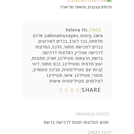
פרמזים ונצנצים, מהאתר של זארה
helena tlv
TAGS:
,
zara
story
sabinamusayev
ארגון
,
,
,
מלתחה
בגד לערב
בגדים לאירועים
,
,
,
בגדים לפגישת מחזור
הלנה
המלצות
,
,
לרכישה אונליין
המלצות לרכישה
,
ברשת
הרצאות סטיילינג
זארה
חתונות
,
,
,
,
יעוץ תדמית וסטיילינג
כנס מחזור
ליווי
,
,
קניות עם סטייליסטית
סבינה מוסאייב
,
,
סטורי
סטיילינג אישי
סטיילינג
,
,
לצילומים
סטייליסטית אישית
,
SHARE:
PREVIOUS POST
חמש המלצות חמות לרכישה ברשת
NEXT POST