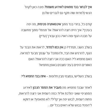
איך לבחור בגד מתאים לאירוע משמח?
פונה כאן לקהל
הנשי (למרות שזה תקף גם לגברים שלנו)
קודם כל, בחרי בגד מתוך
אינטואיציה פנימית
, מה יפה
בעיניך? איך היית רוצה להראות? אל תפסלי מתוך מחשבה
על מבנה הגוף ומה ראוי/ נכון עבורך (עדיין)
בשלב השני, תמדדי! כן
אין כמו למדוד
, לראות את הבגד על
הגוף, להרגיש את הבד, ולהסתכל על עצמך מבעד למראה.
האם מחמיא לי? האם ככה אני רוצה להראות? האם
האזורים היפים בעיני מוצגים באופן מחמיא?
בשלב השלישי, צמצמי מבין חלופות –
איזה בגד החמיא לי
?
לאחר שבגד מחמיא: מה
מעביר את המסר הנכון
לאירוע
הספציפי שאני הולכת אליו? כמה רשמית אני רוצה להראות,
פחות רשמית, לבוש יפה אך קליל? לא מתאמץ? או דווקא
ל'הפגיז' בבוש שלא רואים בכל יום…