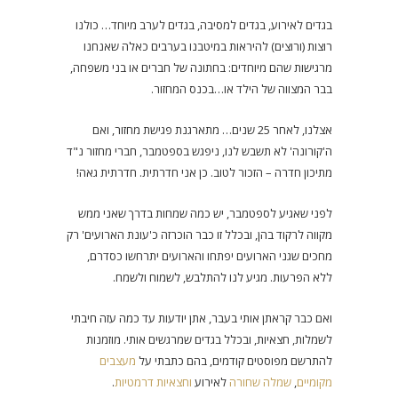
בגדים לאירוע, בגדים למסיבה, בגדים לערב מיוחד… כולנו
רוצות (ורוצים) להיראות במיטבנו בערבים כאלה שאנחנו
מרגישות שהם מיוחדים: בחתונה של חברים או בני משפחה,
בבר המצווה של הילד או…בכנס המחזור.
אצלנו, לאחר 25 שנים… מתארגנת פגישת מחזור, ואם
ה'קורונה' לא תשבש לנו, ניפגש בספטמבר, חברי מחזור נ"ד
מתיכון חדרה – הזכור לטוב. כן אני חדרתית. חדרתית גאה!
לפני שאגיע לספטמבר, יש כמה שמחות בדרך שאני ממש
מקווה לרקוד בהן, ובכלל זו כבר הוכרזה כ'עונת הארועים' רק
מחכים שגני הארועים יפתחו והארועים יתרחשו כסדרם,
ללא הפרעות. מגיע לנו להתלבש, לשמוח ולשמח.
ואם כבר קראתן אותי בעבר, אתן יודעות עד כמה עזה חיבתי
לשמלות, חצאיות, ובכלל בגדים שמרגשים אותי. מוזמנות
להתרשם מפוסטים קודמים, בהם כתבתי על
מעצבים
מקומיים
,
שמלה שחורה
לאירוע
וחצאיות דרמטיות
.