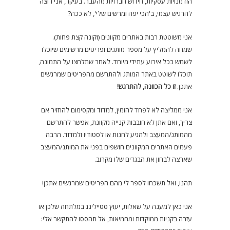
הזדמנויות עסקיות, חידוש חברויות מהעבר. בעיקר, אני רוצה
להרגיש עצמי, ב'הכי יפה ומרשים שלי', לא ככה?
אני משוטטת רבות באתרים מקוונים (וקונה קצת פחות).
שמחה להמליץ על מספר מותגים ופריטים מרשימים שיוכלו
לשמש בכל אירוע עתידי מיוחד. לאחר שתלחצו על התמונה,
תוכלו לשוטט באתר המותג ולהתרשם מהפריטים שמרגשים
אתכן.
זו כל הכוונה, להתרגש!
אני ממליצה לא לפחד להזמין, למדוד ומקסימום להחזיר אם
צריך, ואם אתן לא חובבות קנייה מקוונת, אפשר להתרשם
מהמותג/המעצב ולהגיע לחנות או לסטודיו ולמדוד. הרבה
פעמים האתרים המקוונים חושפים בפני את המותג/המעצב
שארצה לבחון את הבגדים שלו מקרוב.
תהנו, ואל תשכחו לספר לי מהם הפריטים שמרגשים אתכן!
אני כאן למענה על שאלות, יעוץ סטיילינג במלתחה שלכן או
עזרה בקניות ממוקדות ומחמיאות, אל תהססו להתקשר אלי: