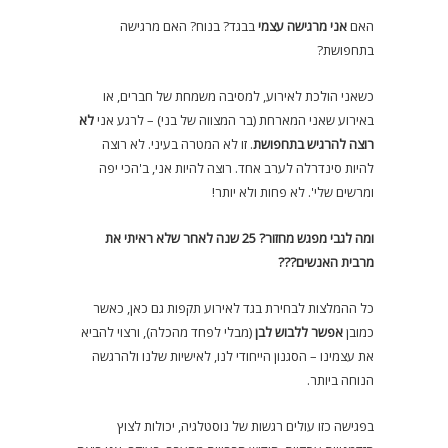
האם
אני מרגישה עצמי
בבגד? בנוח? האם מרגישה
בתחפושת?
כשאני הולכת לאירוע, למסיבה משמחת של חברים, או
באירוע שאני המארחת (בר המצווה של בני) – לרגע אני
לא
רוצה להרגיש בתחפושת
. זו לא המטרה בעיני. לא רוצה
להיות סינדרלה לערב אחד. רוצה להיות אני, ב'הכי יפה
ומרשים שלי'. לא פחות ולא יותר!
ומה לגבי מפגש מחזור? 25 שנה לאחר שלא ראיתי את
מרבית האנשים???
כל ההמלצות לבחירת בגד לאירוע תקפות גם כאן, כאשר
כמובן
אפשר ללבוש לבן
(מבלי לפחד מהכלה), ורצוי להביא
את עצמינו – הסגנון הייחודי לנו, לאישיות שלנו ולהרגשה
הנוחה ביותר.
בפגישה כזו עולים רגשות של נוסטלגיה, יכולות לצוץ