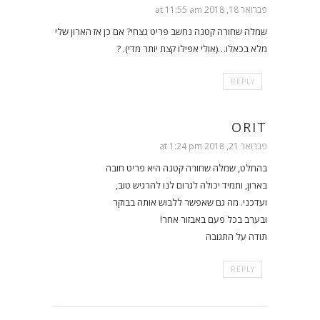
פברואר 18, 2018 at 11:55 am
שמלה שחורה קטנה נחשב פריט נצחי? אם כן אז הארון שלי
מלא בכאלו…(אולי אפילו קצת יותר מדי). ?
REPLY
ORIT
פברואר 21, 2018 at 1:24 pm
בהחלט, שמלה שחורה קטנה היא פריט חובה
בארון, ותמיד יכולה לגרום לנו להרגיש טוב,
ועדכני. מה גם שאפשר ללבוש אותה בבוקר
ובערב בכל פעם באבזור אחר!
תודה על התגובה
REPLY