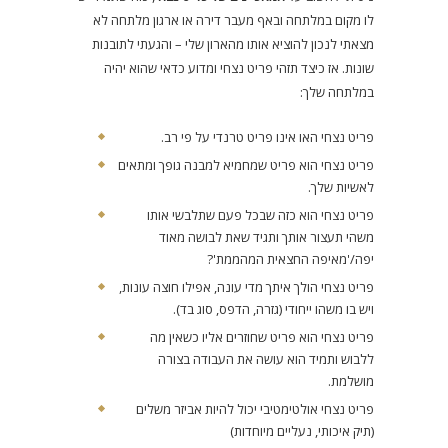
לו מקום במלתחה ובאף מעבר דירה או ארגון מלתחה לא
מצאתי לנכון להוציא אותו מהארון שלי – והגעתי לתובנות
שונות. אז כיצד תזהי פריט נצחי ומדוע כדאי שהוא יהיה
במלתחה שלך:
פריט נצחי האו אינו פריט טרנדי על פי רב.
פריט נצחי הוא פריט שמחמיא למבנה גופך ומתאים
לאשיות שלך.
פריט נצחי הוא כזה שבכל פעם שתלבשי אותו
משהי תעצור אותך ותגיד שאת לבושה מאוד
יפה/'מאיפה החצאית המהממת'?
פריט נצחי הולך איתך מדי עונה, אפילו חוצה עונות,
ויש בו משהו ייחודי (גזרה, הדפס, סוג בד).
פריט נצחי הוא פריט שחוזרים אליו כשאין מה
ללבוש ותמיד הוא עושה את העבודה בצורה
מושלמת.
פריט נצחי אולטימטיבי יכול להיות אביזר משלים
(תיק איכותי, נעליים מיוחדות)