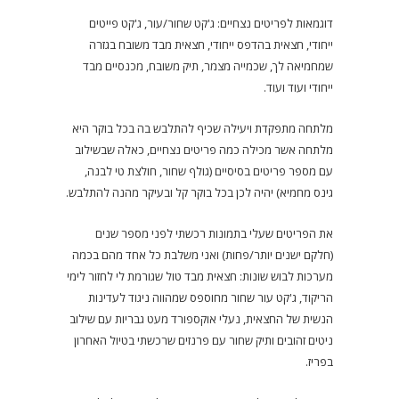
דוגמאות לפריטים נצחיים: ג'קט שחור/עור, ג'קט פייטים
ייחודי, חצאית בהדפס ייחודי, חצאית מבד משובח בגזרה
שמחמיאה לך, שכמייה מצמר, תיק משובח, מכנסיים מבד
ייחודי ועוד ועוד.
מלתחה מתפקדת ויעילה שכיף להתלבש בה בכל בוקר היא
מלתחה אשר מכילה כמה פריטים נצחיים, כאלה שבשילוב
עם מספר פריטים בסיסיים (גולף שחור, חולצת טי לבנה,
גינס מחמיא) יהיה לכן בכל בוקר קל ובעיקר מהנה להתלבש.
את הפריטים שעלי בתמונות רכשתי לפני מספר שנים
(חלקם ישנים יותר/פחות) ואני משלבת כל אחד מהם בכמה
מערכות לבוש שונות: חצאית מבד טול שגורמת לי לחזור לימי
הריקוד, ג'קט עור שחור מחוספס שמהווה ניגוד לעדינות
הנשית של החצאית, נעלי אוקספורד מעט גבריות עם שילוב
ניטים זהובים ותיק שחור עם פרנזים שרכשתי בטיול האחרון
בפריז.