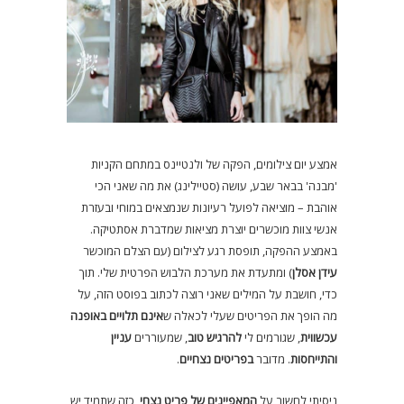
אמצע יום צילומים, הפקה של ולנטיינס במתחם הקניות
'מבנה' בבאר שבע, עושה (סטיילינג) את מה שאני הכי
אוהבת – מוציאה לפועל רעיונות שנמצאים במוחי ובעזרת
אנשי צוות מוכשרים יוצרת מציאות שמדברת אסתטיקה.
באמצע ההפקה, תופסת רגע לצילום (עם הצלם המוכשר
עידן אסלן
) ומתעדת את מערכת הלבוש הפרטית שלי. תוך
כדי, חושבת על המילים שאני רוצה לכתוב בפוסט הזה, על
מה הופך את הפריטים שעלי לכאלה ש
אינם תלויים באופנה
עכשווית
, שגורמים לי
להרגיש טוב
, שמעוררים
עניין
והתייחסות
. מדובר
בפריטים נצחיים
.
ניסיתי לחשוב על
המאפיינים של פריט נצחי
, כזה שתמיד יש