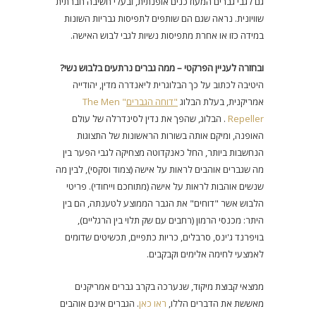
גם לגבי גברים המעודכנים אופנתית, ובעלי חשיבה חברתית
שוויונית. נראה שגם הם שותפים לתפיסות גבריות השונות
במידה כזו או אחרת מתפיסות נשיות לגבי לבוש האישה.
ובחזרה לעניין הפרקטי – ממה גברים נרתעים בלבוש נשי?
היטיבה לכתוב על כך הבלוגרית ליאנדרה מדין, יהודייה
אמריקנית, בעלת הבלוג
"דוחה הגברים
" The Men
Repeller
. הבלוג, שהפך את נדין לסינדרלה של עולם
האופנה, ומיקם אותה בשורות הראשונות של התצוגות
הנחשבות ביותר, החל כאנקדוטה מצחיקה לגבי הפער בין
מה שגברים אוהבים לראות על אישה (צמוד וסקסי), לבין מה
שנשים אוהבות לראות על אישה (מתוחכם וייחודי). פריטי
הלבוש אשר "דוחים" את הגבר הממוצע לטענתה, הם בין
היתר: מכנסי הרמון (רחבים עם שק תלוי בין הרגליים),
בויפרנד ג'ינס, סרבלים, כריות כתפיים, תכשיטים שדומים
לאמצעי לחימה אלימים וקבקבים.
ממצאי קבוצת מיקוד, שנערכה בקרב גברים אמריקנים
מאששת את הדברים הללו,
ראו כאן
. הגברים אינם אוהבים