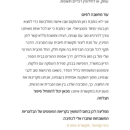
עמוק, או לחילופין רגליים חשופות.
עוד מחשבה לסיום
אני לא כותבת כאן מהמקום שבו אישה מתלבשת כדי למצא
חן בעיני מחזר פטנציאלי. אני כותבת כי יש לכל אחת מאיתנו
צורך להרגיש טוב עם עצמה, רצויה ומושכת (ללא קשר לפן
המיני), על מנת ליצור תקשורת חיובית עם הסביבה. הדבר
תקף לכל סביבה חברתית בה אקח חלק, החל מהבית הפרטי
שלי מול בן הזוג והילדים, דרך אספת ההורים בבית הספר,
הדיון במשרד, הפגישה בבנק, סגירת העסקה עם הלקוח,
והמפגש המשפחתי בליל הסדר. כשאנו מרגישות טוב לגבי
עצמינו, מתוך השקעה אמיתית בעצמינו, אנחנו מקרינות את
זה החוצה. כך, הסביבה שלנו, בין אם הגברית או הנשית,
מעוניינת בתקשורת איתנו.
מכאן יכול להתחיל סיפור
הצלחה.
ממליצה לכן בחום להמשיך בקריאת הפוסטים של הבלוגריות
המשובחות שחברו אלי לכתיבה:
נויה קומיסר, תקשורת פותרת