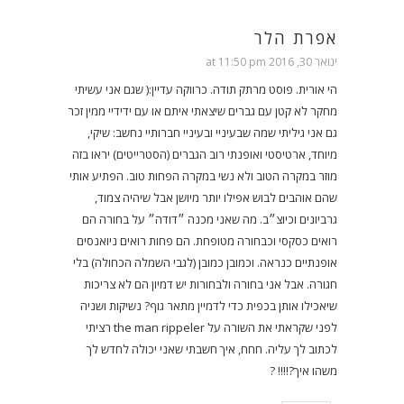
אפרת הלר
ינואר 30, 2016 at 11:50 pm
הי אורית. פוסט מרתק תודה. כרווקה עדיין:( שגם אני עשיתי
מחקר לא קטן עם גברים שיצאתי איתם או עם ידידיי ממין זכר
גם אני גיליתי שמה שבעיניי ובעיניי חברותיי נחשב: שיקי,
מיוחד, ארטיסטי ואופנתי רוב הגברים (הסטרייטים) יראו בזה
מוזר במקרה הטוב ולא נשי במקרה הפחות טוב. הפתיע אותי
שהם אוהבים לבוש אפילו יותר מיושן אבל שיהיה צמוד,
גרביונים וכיוצ״ב. מה שאני מכנה ״דודה״ על בחורה הם
רואים כסקסי וכבחורה מטופחת. הם פחות רואים ניואנסים
אופנתיים כנראה. וכמובן כמובן (לגבי השמלה הכחולה) בלי
חגורה. אבל אני בחורה ולבחורות יש דמיון הם לא צריכות
שיאכילו אותן בכפית כדי לדמיין מתאר גוף? נשיקות ושניה
לפני שקראתי את השורה על the man rippeler רציתי
לכתוב לך עליה. חחח, איך חשבתי שאני יכולה לחדש לך
משהו איך?!!!! ?