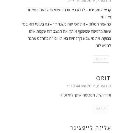
פברואר 7, 2016 at 5:03 pm
קריאה מענינת – לרגע באמת הרגשתי שזה באמת מאמר
אקדמי.
כמאמר הסלוגן – את הכי יפה כשנח לך – נח בעיניי הוא בגד
שאת מרגישה שמשקף אותך, את המצב רוח שקמת איתו
בבוקר, את מי שבא לך להיות באותו יום. זה בהחלט אתגר
להגיע לזה.
REPLY
ORIT
פברואר 8, 2016 at 10:44 am
תודה שלי, מסכימה איתך לחלוטין!
REPLY
עליזה לייפציגר