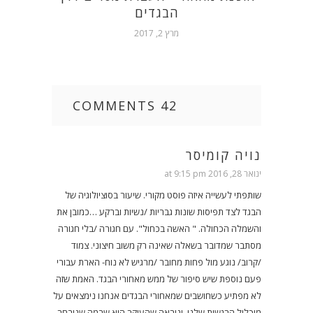
הבגדים
מרץ 2, 2017
42 COMMENTS
נויה קומיסר
ינואר 28, 2016 at 9:15 pm
שותפתי לעשייה איזה פוסט מקורי. שיעור בסוציולוגיה של
הבגד לצד תפיסות שונות גבריות /נשיות וברקע …כמובן את
והשמלה הכחולה. " האשה בכחול". עם חגורה /בלי חגורה
מסתבר שמדובר בשאלה שאינה רק משוב חיצוני. צמוד
/קרוב/ נוגע מול פחות מחובר /מרגיש לא נוח- הארת עבורי
פעם נוספת שיש סיפור של ממש מאחורי הבגד. האמת שזה
לא מפתיע כשחושבים שמאחורי הבגדים אנחנו נימצאים על
מיכלול הרגשות שלנו. וניראה שהעיקר הוא שבמה שניבחר,