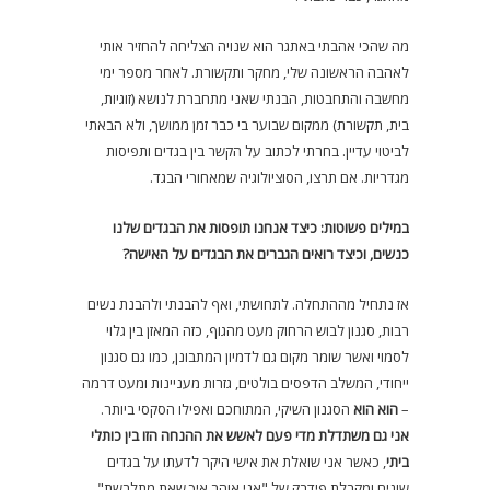
מה שהכי אהבתי באתגר הוא שנויה הצליחה להחזיר אותי
לאהבה הראשונה שלי, מחקר ותקשורת. לאחר מספר ימי
מחשבה והתחבטות, הבנתי שאני מתחברת לנושא (זוגיות,
בית, תקשורת) ממקום שבוער בי כבר זמן ממושך, ולא הבאתי
לביטוי עדיין. בחרתי לכתוב על הקשר בין בגדים ותפיסות
מגדריות. אם תרצו, הסוציולוגיה שמאחורי הבגד.
במילים פשוטות: כיצד אנחנו תופסות את הבגדים שלנו
כנשים, וכיצד רואים הגברים את הבגדים על האישה?
אז נתחיל מההתחלה. לתחושתי, ואף להבנתי ולהבנת נשים
רבות, סגנון לבוש הרחוק מעט מהגוף, כזה המאזן בין גלוי
לסמוי ואשר שומר מקום גם לדמיון המתבונן, כמו גם סגנון
ייחודי, המשלב הדפסים בולטים, גזרות מעניינות ומעט דרמה
–
הוא
הוא
הסגנון השיקי, המתוחכם ואפילו הסקסי ביותר.
אני גם משתדלת מדי פעם לאשש את ההנחה הזו בין כותלי
ביתי
, כאשר אני שואלת את אישי היקר לדעתו על בגדים
שונים ומקבלת פידבק של "אני אוהב איך שאת מתלבשת".