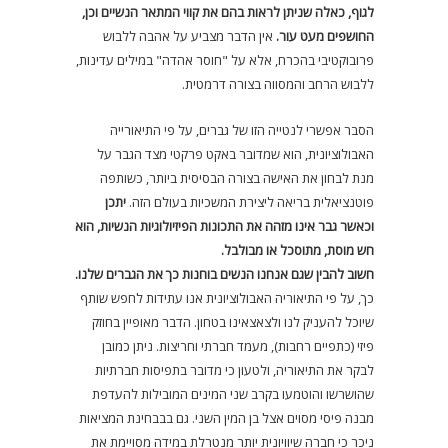
לגוף, כאלה שניתן לראות בהם את קווי המתאר הנשיים וכן,
החושפים מעט עור.
אין הדבר מצביע על אהבה ללבוש
פרובוקטיבי בהכרח, אלא על "חוסר אהדה" במילים עדינות,
ללבוש הרחב והמסווה בצורה דרמטית.
הסבר אפשרי לנטייה הזו של גברים, על פי התיאורייה
האבולוציונית, הוא שמדובר באקט פרקטי מצד הגבר על
מנת לבחון את האישה בצורה הבסיסית ביותר, כשותפה
פוטנציאלית בריאה ליצירת המשכיות בעולם הזה.
יתכן
וכאשר גבר אינו מזהה את התכונות הפיזיולוגיות הנשיות, הוא
חש מוסת, מתוסכל או מבולבל.
חשוב להבין שגם אנחנו הנשים בוחנות כך את הגברים שלנו.
כך, על פי התיאוריה האבולוציונית אנו עתידות לחפש שותף
שיוכל להעניק לנו ולצאצאינו בטחון. הדבר מאופיין בחוזק
פיזי (כתפיים רחבות), מעמד חברתי וחריצות. ניתן כמובן
לבקר את התיאוריה, ולטעון כי מדובר בתפיסות חברתיות
שהושרשו והוטמעו בקרב שני המינים המובילות להעדפת
מבנה פיסי מסוים אצל בן המין השני. גם בבבחינת המציאות
ניכר כי חברה שיוויונית יותר מנטרלת במידה מסויימת את