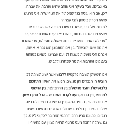
באינצ'ים). אבל בעיקר אני אוהב שהיא אוהבת את עצמה.
לכן, אם היא עוטה בגד שמסתיר את הגוף שלה, אני מרגיש
שהיא חסרת ביטחון לגבי עצמה".
לסיכומו של דבר, אישה נראית במיטבה כשהיא בבגדים
שהיא מרגישה בהם טוב, בהם היא בעצם אומרת ללא קול:
"אני לא באמת מתעניינת במה שאת/ה חושב/ת, אני אוהבת
את מה שאני לובשת". בין אם המתבונן הוא גבר או אישה,
אנחנו הכי מושכות כשנוח לנו עם עצמינו, כשאנו בטוחות
בעצמינו ואוהבות את מה שבחרנו ללבוש.
אם חיפשתן תשובה פרקטית ללבוש אשר ישיג תשומת לב
חיובית הן מגברים והן מנשים, חפשו את האיזון.
התחכום
בלבוש שלנו יווצר מהשילוב בין הרחב לצר, בין החשוף
למסתיר, בין הרחוק מעט לקרוב והמדגיש – הכל טמון באיזון.
אם תרצו זהו קו התפר המאזן בין החשיבה הנשית לגברית.
שילוב מנצח בין חולצה בשרוולים ארוכים וחצאית חושפת
רגליים, כמו גם סריג רחב ודרמטי המחובר לסקיני ג'ינס. כך
גם שימלה רחבה מעט מהגוף תראה מצויין עם מחשוף וי