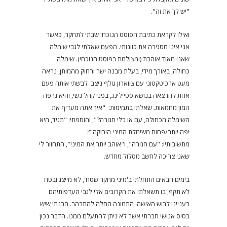
"יש לך את זה".
ואילו לקראת כתיבת הפוסט הנוכחי שבתי לתחקר, כאשר
אני איני מסגירה את כוונותי. הפעם שאלתי לגבי שימלה
שאני מאוד אוהבת (ומצולמת בפוסט הנוכחי). שימלה
כחולה, באורך מידי, בעלת מבנה ישר ורחוק מהמותן, נראה
מעט ארכיטקטוני עם צווארון גולף ניצב. לבשתי אותה פעם
אחת להרצאה בנושא סטיילינג, בפני קהל נשי, והיא גרפה
המון מחמאות. שאלתי בתמימות: "איך אתה מעדיף את
השימלה הכחולה, עם או בלי חגורה?", והוספתי: "תגיד, היא
יפה יותר/פחות משימלת המיני הירוקה"?
מתשובותיו: "עם חגורה", ו"אוהב יותר את המיני", התחוור לי
שאני צריכה לחשב מסלול מחדש.
בימים הבאים התחלתי ב'מיני מחקר שטח', לא מייצג ובטח
לא תקף, בו תשאלתי את הקרובים אלי לגבי העדפותיהם
בענייני לבוש האישה. התמונה החלה להתבהר. הבנתי שיש
בסיס אנושי חברתי אשר לא ניתן להתעלם ממנו. הדבר נכון