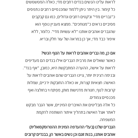
לראות עלינו הנשים בגדים רחבים מדי, כאלה המטשטשים
כל קימור. בין היתר ניתן ללמוד שמכנסיים רחבים נתפסים
כ"גבריים מדי" וג'קטים רחבים וגדולים, כמו גם קבקבים
מסיביים נראים כ"מגוחכים". ממצא מעניין נוסף הוא
שהגברים אוהבים אותנו "לא עשויות מדי". כלומר, ללא
איפור כבד מדי, אך כן במראה של עור חלק ובריא.
אם כן, מה גברים אוהבים לראות על הגוף הנשי?
כאשר שואלים את מרבית הגברים אילו בגדים הם מעדיפים
לראות על אישה, ההערה המתבקשת היא, כמובן, "אף בגד".
ובנימה רצינית יותר, ציינו הגברים שהם אוהבים לראות על
האישה: חצאיות קצרות, או כאלה החובקות ירכיים, שמלות
קרובות לגוף, חגורות מדגישות מותן, מִפְתַּח וי בחולצה ואף
מכנסיים צמודים.
כל אלה מבליטים את האיברים המיניים, אשר הגבר מבקש
לאתר אצל האישה בתהליך איתור השותפה להקמת
המשפחה.
הגברים שלנו (בעלי ההעדפה המינית ההטרוסקסואלית)
אוהבים אותנו, בנות זוגם וכן נשים באשר הן, בבגדים קרובים