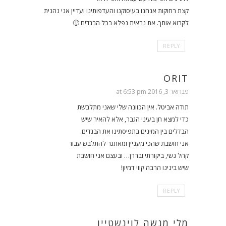
קצת רחוקות אנחנו בעיסוקנו והעדפותינו ועדיין אני נהנית
לקרוא אותך. את נראית נפלא בכל הבגדים 🙂
REPLY
ORIT
פברואר 3, 2016 at 6:53 pm
תודה אביטל. אין הכוונה שלי שאני מתלבשת
כדי למצא חן בעיני הגבר, אלא להאיר שיש
הבדלים בין המינים בתפיסתינו את הבגדים.
אני חושבת שהכי מעניין ומאתגר להתלבש עבור
קהל נשי, ביקורתי ובררן… ובעצם אני חושבת
שיש בינינו הרבה קווי דמיון!
REPLY
מלי מנשה לוינשטיין