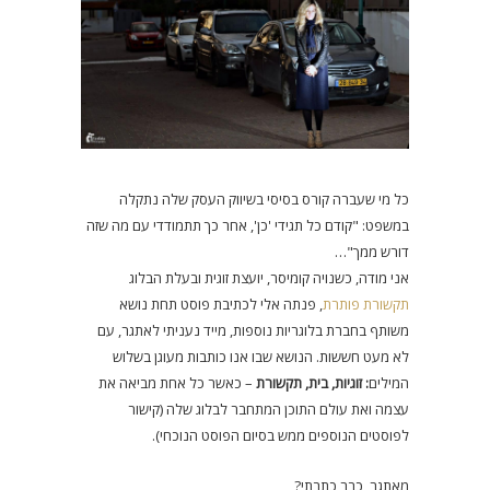
כל מי שעברה קורס בסיסי בשיווק העסק שלה נתקלה
במשפט: "קודם כל תגידי 'כן', אחר כך תתמודדי עם מה שזה
דורש ממך"…
אני מודה, כשנויה קומיסר, יועצת זוגית ובעלת הבלוג
תקשורת פותרת
, פנתה אלי לכתיבת פוסט תחת נושא
משותף בחברת בלוגריות נוספות, מייד נעניתי לאתגר, עם
לא מעט חששות. הנושא שבו אנו כותבות מעוגן בשלוש
המילים
: זוגיות, בית, תקשורת
– כאשר כל אחת מביאה את
עצמה ואת עולם התוכן המתחבר לבלוג שלה (קישור
לפוסטים הנוספים ממש בסיום הפוסט הנוכחי).
מאתגר, כבר כתבתי?