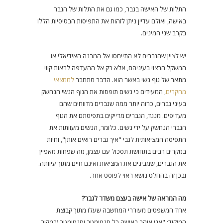
התלות של האישה בגבר, כמו גם את התלות של הגבר
באישה, ואולם עדיין ניתן לזהות את התפיסות הבסיסיות הללו
בקרב שני המינים.
יש לציין שהגברים לא התייחסו אל המבנה האידיאלי או
המשקל הרצוי בעיניהם, אלא רק אל ההעדפה לראות קווי
מתאר של גוף נשי באשר הוא. הדבר מתחבר
לממצאי
מחקרים
, המעידים כי נשים תופסות את הגוף הנשי הנחשק
בעיני גברים, כרזה יותר ממה שגברים מדווחים שהם
מעדיפים. מנגד, הגברים מדייקים בתפיסתם את הגוף
הגברי הנחשק על ידי נשים. כלומר, הנשים מעוותות את
התפיסה המציאותית לגבי "איך גברים רואים אותן", וחיות
במקרים רבים בתחושת תסכול עם עצמן, מה שפחות מאפיין
את הגברים, שמבינים את המציאות ואינם חיים מתוך עיוותה.
ובכן זה בהחלט נושא ראוי לפוסט אחר.
מה המראה של אישה בעצם משדר לגבר?
אחד המשפטים מעוררי המחשבה שעלו מתוך קבוצת
המיקוד: "אני אוהב באישה כל סנטימטר וסנטימטר (במקור