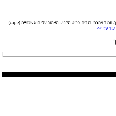
שמי אורית ארגמן פדידא, יועצת ומנחת סדנאות סטיילינג, כותבת דוקטורט בנושא 'עיתונות האופנה בישראל', ובוגרת קורס סטיילינג של גדי אלימלך. תמיד אהבתי בגדים. פריט הלבוש האהוב עלי הוא שכמייה (cape).
עוד עלי >>
ך