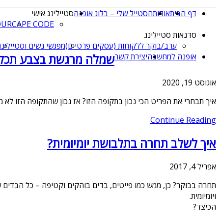
דף הבית
אודות
הסטייל שלי – בלוג אופנה
סטיילינג אישי
OUR
CAPE CODE
סדנאות סטיילינג
ערב/בוקר ללקוחות (עסקים פרטיים)
מפגשי נשים וסטיילינג
אופנה למחשבה
יצירת קשר
שמלה מרגשת בצבע תכל
אוגוסט 19, 2020
איך תבחרי את הפריט הכי נכון בתקופה הזו? אז נכון שהתקופה הזו לא מ
Continue Reading
איך לשלב תחרה בתלבושת יומיומית?
אפריל 4, 2017
תחרה בבוקר? כן, ממש כמו פייטים, בדים בוהקים וקטיפה – כל הבדים ש
ויומיומית.
הכיצד?