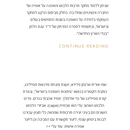
שניתן ללמוד מחקר תרבות הלבוש והאפנה על אופיה של
החברה והשינויים שחלו בה. כחלק מביסוס הרקע למחקר
העמקתי בלמידה על האופנה בשנות החמישים בעולם
ובישראל, ונחשפתי לספרה המרתק של ד"ר ענת הלמן
"בגדי הארץ החדשה".
CONTINUE READING
שמי אורית ארגמן פדידא, יועצת ומנחת סדנאות סטיילינג,
כותבת דוקטורט בנושא 'עיתונות האופנה בישראל', ובוגרת
קורס סטיילינג של גדי אלימלך. תמיד אהבתי בגדים. פריט
הלבוש האהוב עלי הוא שכמייה (cape). אביזרי הלבוש
השונים הם בעיני יצירה תרבותית שמהווה כלי מצוין עבורנו
לבנות ביטחון עצמי, ליצור תקשורת עם הסביבה וכן לייצר
אמירה אישית.
עוד עלי >>