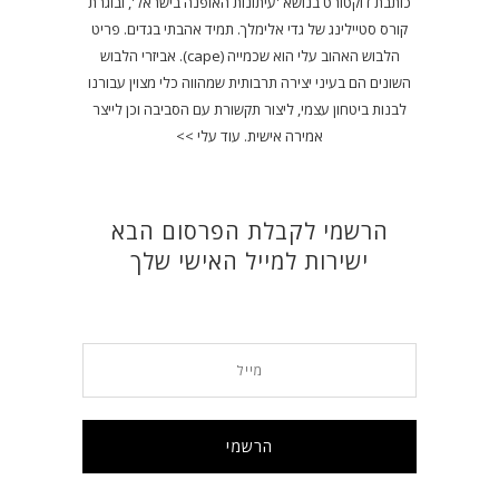
כותבת דוקטורט בנושא 'עיתונות האופנה בישראל', ובוגרת
קורס סטיילינג של גדי אלימלך. תמיד אהבתי בגדים. פריט
הלבוש האהוב עלי הוא שכמייה (cape). אביזרי הלבוש
השונים הם בעיני יצירה תרבותית שמהווה כלי מצוין עבורנו
לבנות ביטחון עצמי, ליצור תקשורת עם הסביבה וכן לייצר
אמירה אישית.
עוד עלי >>
הרשמי לקבלת הפרסום הבא
ישירות למייל האישי שלך