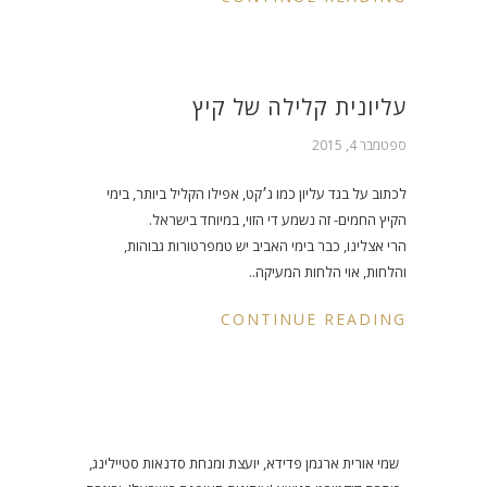
עליונית קלילה של קיץ
ספטמבר 4, 2015
לכתוב על בגד עליון כמו ג׳קט, אפילו הקליל ביותר, בימי
הקיץ החמים- זה נשמע די הזוי, במיוחד בישראל.
הרי אצלינו, כבר בימי האביב יש טמפרטורות גבוהות,
והלחות, אוי הלחות המעיקה..
CONTINUE READING
שמי אורית ארגמן פדידא, יועצת ומנחת סדנאות סטיילינג,