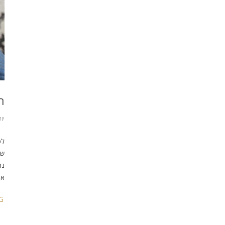
ת
יולי 25
לפ
שה
נר
אר
G