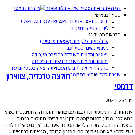
דף הבית
אודות
הסטייל שלי – בלוג אופנה
סטיילינג אישי
CAPE ALL OVER
CAPE TOUR
CAPE CODE
ליווי בקנייה ממוקדת
סדנאות סטיילינג
ערב/בוקר ללקוחות (עסקים פרטיים)
מפגשי נשים וסטיילינג
ייצוגיות ותדמית העובדת בסביבת העבודה
ייצוגיות ותדמית העובדת בשירות ובמכירות
סדנה חווייתית לגיבוש העובדות
הרצאה בכנס/יום עיון
אופנה למחשבה
יצירת קשר
חולצה טרנדית, צווארון
דרמטי
מרץ 25, 2021
את החולצה המכופתרת הלבנה עם צווארון התחרה הדומיננטי רכשתי
ממש לפני שבוע בחנות קסטרו הקרובה לביתי. החולצה במחיר
סופעונה דרמטי, הזכירה לי את הטרנד שעד כה לא נכנס אל המלתחה
שלי. למה? לא ממש יודעת. הרי הסגנון הבובתי, הנפיחות בכתפיים –