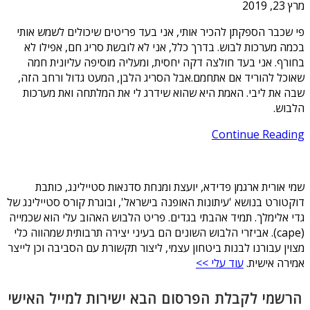
מרץ 23, 2019
פי שכבר הספקתן להכיר אותי, אני בעד פריטים שיכולים לשמש אותי
בכמה מערכות לבוש. בדרך כלל, אני לא לובשת סריג חם, אפילו לא
בחורף. אני בעד חולצה דקה יחסית, ומעליה מוסיפה עליונית חמה
שאוכל להוריד אם אתחמם.אבל הסריג הלבן, המעט גדול ורחב הזה,
שבה את ליבי. האמת היא שהוא שידרג לי את המלתחה ואת מערכות
הלבוש.
Continue Reading
שמי אורית ארגמן פדידא, יועצת ומנחת סדנאות סטיילינג, כותבת
דוקטורט בנושא 'עיתונות האופנה בישראל', ובוגרת קורס סטיילינג של
גדי אלימלך. תמיד אהבתי בגדים. פריט הלבוש האהוב עלי הוא שכמייה
(cape). אביזרי הלבוש השונים הם בעיני יצירה תרבותית שמהווה כלי
מצוין עבורנו לבנות ביטחון עצמי, ליצור תקשורת עם הסביבה וכן לייצר
אמירה אישית.
עוד עלי >>
הרשמי לקבלת הפרסום הבא ישירות למייל האישי