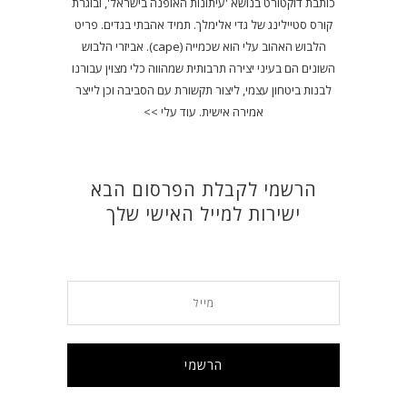
כותבת דוקטורט בנושא 'עיתונות האופנה בישראל', ובוגרת
קורס סטיילינג של גדי אלימלך. תמיד אהבתי בגדים. פריט
הלבוש האהוב עלי הוא שכמייה (cape). אביזרי הלבוש
השונים הם בעיני יצירה תרבותית שמהווה כלי מצוין עבורנו
לבנות ביטחון עצמי, ליצור תקשורת עם הסביבה וכן לייצר
אמירה אישית.
עוד עלי >>
הרשמי לקבלת הפרסום הבא
ישירות למייל האישי שלך