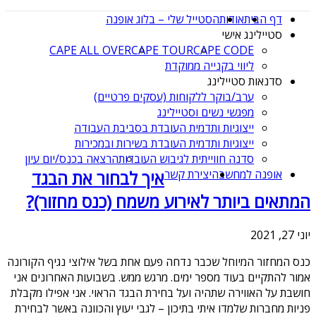
דף הבית
אודות
הסטייל שלי – בלוג אופנה
סטיילינג אישי
CAPE ALL OVER
CAPE TOUR
CAPE CODE
ליווי בקנייה ממוקדת
סדנאות סטיילינג
ערב/בוקר ללקוחות (עסקים פרטיים)
מפגשי נשים וסטיילינג
ייצוגיות ותדמית העובדת בסביבת העבודה
ייצוגיות ותדמית העובדת בשירות ובמכירות
סדנה חווייתית לגיבוש העובדות
הרצאה בכנס/יום עיון
אופנה למחשבה
יצירת קשר
איך לבחור את הבגד
המתאים ביותר לאירוע משמח (כנס מחזור)?
יוני 27, 2021
כנס המחזור המיוחל שכבר נדחה פעם אחת בשל אילוצי נגיף הקורונה
אמור להתקיים בעוד מספר ימים. מרגש ממש. בשבועות האחרונים אני
חושבת על האווירה שתהיה ועל בחירת הבגד הראוי. אני אפילו מקבלת
פניות מחברות שלמדו איתי בתיכון – לגבי יעוץ והכוונה באשר לבחירת