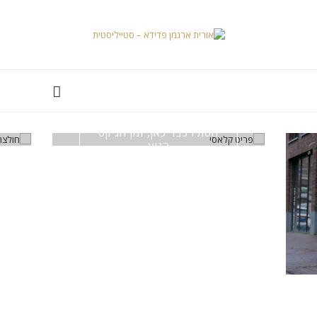
הסתיו כבר כאן, זמן הג'קט
הגיע