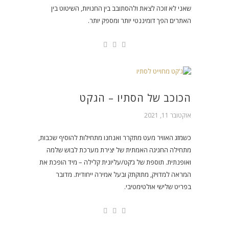
שאני לא זוכה לצאת ולהסתובב בין החנויות, השיטוט בין
האתרים הפך דומיננטי יותר ומספק יותר.
הכוכב של הסתיו – הגקט
אוקטובר 11, 2021
כשמזג האוויר מעט מתקרר ואנחנו מתחילות להוסיף שכבות,
מתחילה החגיגה האמתית של יצירת מערכת לבוש שלמה
ואופנתית. תוספת של ג’קט/עליונית קלילה – מיד הופכת את
המראה למדויק, מתוקתק ובעל אמירה ייחודית. מדובר
בפריט שלישי אולטימטיבי.